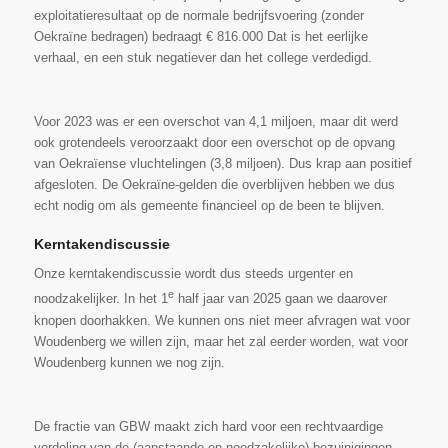
exploitatieresultaat op de normale bedrijfsvoering (zonder
Oekraïne bedragen) bedraagt € 816.000 Dat is het eerlijke
verhaal, en een stuk negatiever dan het college verdedigd.
Voor 2023 was er een overschot van 4,1 miljoen, maar dit werd
ook grotendeels veroorzaakt door een overschot op de opvang
van Oekraïense vluchtelingen (3,8 miljoen). Dus krap aan positief
afgesloten. De Oekraïne-gelden die overblijven hebben we dus
echt nodig om als gemeente financieel op de been te blijven.
Kerntakendiscussie
Onze kerntakendiscussie wordt dus steeds urgenter en
e
noodzakelijker. In het 1
half jaar van 2025 gaan we daarover
knopen doorhakken. We kunnen ons niet meer afvragen wat voor
Woudenberg we willen zijn, maar het zal eerder worden, wat voor
Woudenberg kunnen we nog zijn.
De fractie van GBW maakt zich hard voor een rechtvaardige
verdeling van de (aanstaande en noodzakelijke) bezuinigingen.