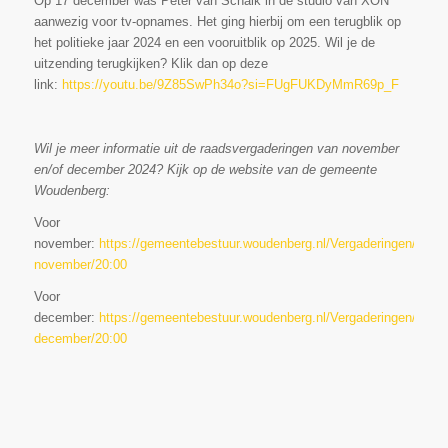
Op 17 december was Peter van Schaik in de studio van XON
aanwezig voor tv-opnames. Het ging hierbij om een terugblik op
het politieke jaar 2024 en een vooruitblik op 2025. Wil je de
uitzending terugkijken? Klik dan op deze
link:
https://youtu.be/9Z85SwPh34o?si=FUgFUKDyMmR69p_F
Wil je meer informatie uit de raadsvergaderingen van november
en/of december 2024? Kijk op de website van de gemeente
Woudenberg:
Voor
november:
https://gemeentebestuur.woudenberg.nl/Vergaderingen/Gem
november/20:00
Voor
december:
https://gemeentebestuur.woudenberg.nl/Vergaderingen/Gem
december/20:00