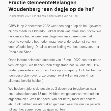
Fractie GemeenteBelangen
Woudenberg ‘een dagje op de hei’
/
/
14 december 2022
in
Nieuws
door
Marco van de Hoef
GBW is op 2 december 2022 weer een dagje “op de hei “geweest
bij ons theehuis Eldorado. Lokaal doen wat lokaal kan, toch? We
hebben als fractie weer een dagje kunnen sparren over het
recente verleden, het heden maar vooral de toekomst van en
voor Woudenberg. Dit alles onder leiding van bestuursvoorzitter
Ronald de Snoo.
Onze laatste heisessie dateerde van 13 mei, 2022 dus net na de
verkiezingen. We hebben toen stilgestaan hoe wij ons als GBW
wilden presenteren in onze rol als oppositiepartij. Ook hebben we
toen gesproken over onze dromen (wat willen wij over 4 jaar
allemaal bereikt hebben).
We hebben tijdens de sessie op 2 december terugkeken naar
onze afspraken van 13 mei. Hebben we gedaan wat we hadden
afgesproken? Was het goed, kan het beter, moet het anders,
etc. Ook hebben we afspraken gemaakt waar we ons de periode
tot aan het zomerreces op gaan richten.