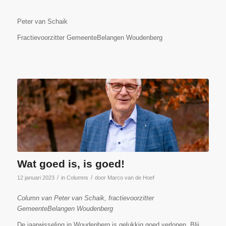
Peter van Schaik
Fractievoorzitter GemeenteBelangen Woudenberg
Wat goed is, is goed!
/
/
12 januari 2023
in
Columns
door
Marco van de Hoef
Column van Peter van Schaik, fractievoorzitter
GemeenteBelangen Woudenberg
De jaarwisseling in Woudenberg is gelukkig goed verlopen. Blij