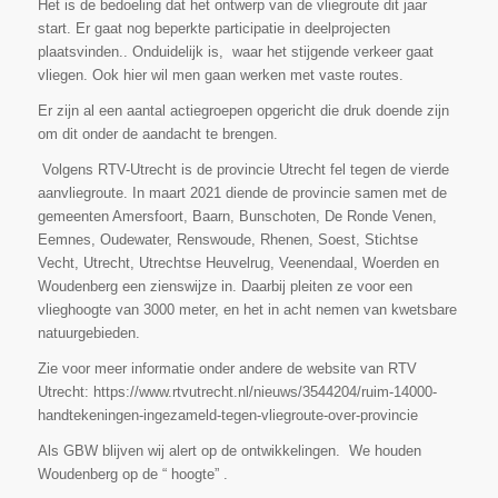
Het is de bedoeling dat het ontwerp van de vliegroute dit jaar
start. Er gaat nog beperkte participatie in deelprojecten
plaatsvinden.. Onduidelijk is, waar het stijgende verkeer gaat
vliegen. Ook hier wil men gaan werken met vaste routes.
Er zijn al een aantal actiegroepen opgericht die druk doende zijn
om dit onder de aandacht te brengen.
Volgens RTV-Utrecht is de provincie Utrecht fel tegen de vierde
aanvliegroute. In maart 2021 diende de provincie samen met de
gemeenten Amersfoort, Baarn, Bunschoten, De Ronde Venen,
Eemnes, Oudewater, Renswoude, Rhenen, Soest, Stichtse
Vecht, Utrecht, Utrechtse Heuvelrug, Veenendaal, Woerden en
Woudenberg een zienswijze in. Daarbij pleiten ze voor een
vlieghoogte van 3000 meter, en het in acht nemen van kwetsbare
natuurgebieden.
Zie voor meer informatie onder andere de website van RTV
Utrecht: https://www.rtvutrecht.nl/nieuws/3544204/ruim-14000-
handtekeningen-ingezameld-tegen-vliegroute-over-provincie
Als GBW blijven wij alert op de ontwikkelingen. We houden
Woudenberg op de “ hoogte” .