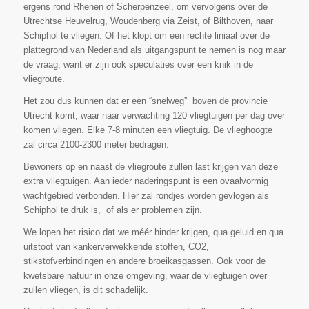
ergens rond Rhenen of Scherpenzeel, om vervolgens over de
Utrechtse Heuvelrug, Woudenberg via Zeist, of Bilthoven, naar
Schiphol te vliegen. Of het klopt om een rechte liniaal over de
plattegrond van Nederland als uitgangspunt te nemen is nog maar
de vraag, want er zijn ook speculaties over een knik in de
vliegroute.
Het zou dus kunnen dat er een “snelweg” boven de provincie
Utrecht komt, waar naar verwachting 120 vliegtuigen per dag over
komen vliegen. Elke 7-8 minuten een vliegtuig. De vlieghoogte
zal circa 2100-2300 meter bedragen.
Bewoners op en naast de vliegroute zullen last krijgen van deze
extra vliegtuigen. Aan ieder naderingspunt is een ovaalvormig
wachtgebied verbonden. Hier zal rondjes worden gevlogen als
Schiphol te druk is, of als er problemen zijn.
We lopen het risico dat we méér hinder krijgen, qua geluid en qua
uitstoot van kankerverwekkende stoffen, CO2,
stikstofverbindingen en andere broeikasgassen. Ook voor de
kwetsbare natuur in onze omgeving, waar de vliegtuigen over
zullen vliegen, is dit schadelijk.