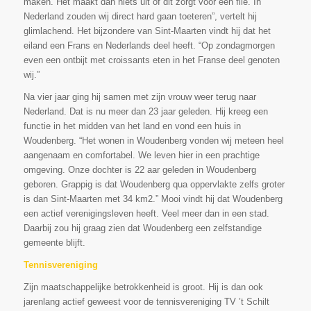
maken. Het maakt dan niets uit of dit zorgt voor een file. In
Nederland zouden wij direct hard gaan toeteren”, vertelt hij
glimlachend. Het bijzondere van Sint-Maarten vindt hij dat het
eiland een Frans en Nederlands deel heeft. “Op zondagmorgen
even een ontbijt met croissants eten in het Franse deel genoten
wij.”
Na vier jaar ging hij samen met zijn vrouw weer terug naar
Nederland. Dat is nu meer dan 23 jaar geleden. Hij kreeg een
functie in het midden van het land en vond een huis in
Woudenberg. “Het wonen in Woudenberg vonden wij meteen heel
aangenaam en comfortabel. We leven hier in een prachtige
omgeving. Onze dochter is 22 aar geleden in Woudenberg
geboren. Grappig is dat Woudenberg qua oppervlakte zelfs groter
is dan Sint-Maarten met 34 km2.” Mooi vindt hij dat Woudenberg
een actief verenigingsleven heeft. Veel meer dan in een stad.
Daarbij zou hij graag zien dat Woudenberg een zelfstandige
gemeente blijft.
Tennisvereniging
Zijn maatschappelijke betrokkenheid is groot. Hij is dan ook
jarenlang actief geweest voor de tennisvereniging TV ’t Schilt