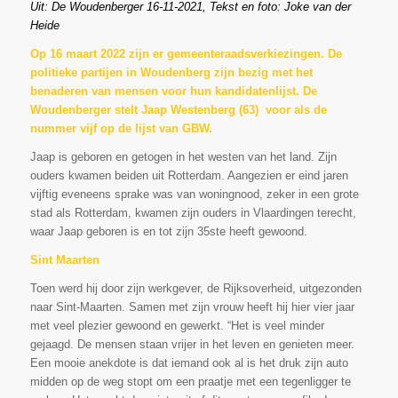
Uit:
De Woudenberger
16-11-2021, Tekst en foto: Joke van der
Heide
Op 16 maart 2022 zijn er gemeenteraadsverkiezingen. De
politieke partijen in Woudenberg zijn bezig met het
benaderen van mensen voor hun kandidatenlijst. De
Woudenberger stelt Jaap Westenberg (63) voor als de
nummer vijf op de lijst van GBW.
Jaap is geboren en getogen in het westen van het land. Zijn
ouders kwamen beiden uit Rotterdam. Aangezien er eind jaren
vijftig eveneens sprake was van woningnood, zeker in een grote
stad als Rotterdam, kwamen zijn ouders in Vlaardingen terecht,
waar Jaap geboren is en tot zijn 35
ste
heeft gewoond.
Sint Maarten
Toen werd hij door zijn werkgever, de Rijksoverheid, uitgezonden
naar Sint-Maarten. Samen met zijn vrouw heeft hij hier vier jaar
met veel plezier gewoond en gewerkt. “Het is veel minder
gejaagd. De mensen staan vrijer in het leven en genieten meer.
Een mooie anekdote is dat iemand ook al is het druk zijn auto
midden op de weg stopt om een praatje met een tegenligger te