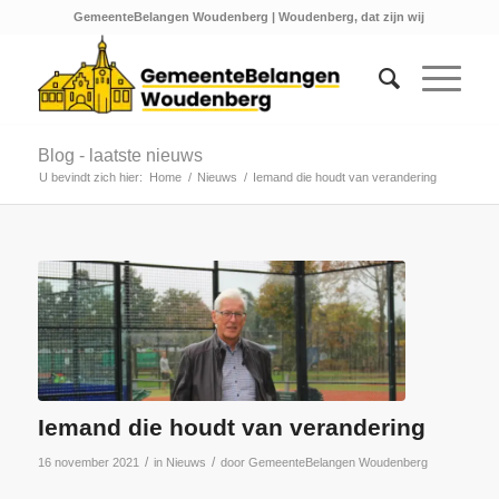
GemeenteBelangen Woudenberg | Woudenberg, dat zijn wij
Blog - laatste nieuws
U bevindt zich hier:
Home
/
Nieuws
/
Iemand die houdt van verandering
Iemand die houdt van verandering
/
/
16 november 2021
in
Nieuws
door
GemeenteBelangen Woudenberg