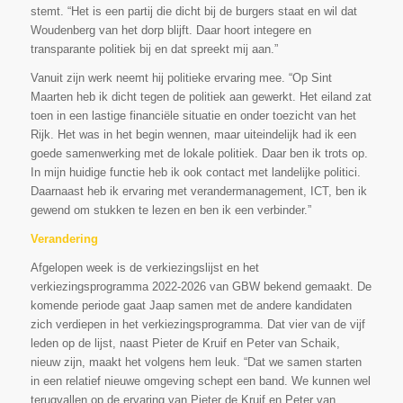
stemt. “Het is een partij die dicht bij de burgers staat en wil dat
Woudenberg van het dorp blijft. Daar hoort integere en
transparante politiek bij en dat spreekt mij aan.”
Vanuit zijn werk neemt hij politieke ervaring mee. “Op Sint
Maarten heb ik dicht tegen de politiek aan gewerkt. Het eiland zat
toen in een lastige financiële situatie en onder toezicht van het
Rijk. Het was in het begin wennen, maar uiteindelijk had ik een
goede samenwerking met de lokale politiek. Daar ben ik trots op.
In mijn huidige functie heb ik ook contact met landelijke politici.
Daarnaast heb ik ervaring met verandermanagement, ICT, ben ik
gewend om stukken te lezen en ben ik een verbinder.”
Verandering
Afgelopen week is de verkiezingslijst en het
verkiezingsprogramma 2022-2026 van GBW bekend gemaakt. De
komende periode gaat Jaap samen met de andere kandidaten
zich verdiepen in het verkiezingsprogramma. Dat vier van de vijf
leden op de lijst, naast Pieter de Kruif en Peter van Schaik,
nieuw zijn, maakt het volgens hem leuk. “Dat we samen starten
in een relatief nieuwe omgeving schept een band. We kunnen wel
terugvallen op de ervaring van Pieter de Kruif en Peter van