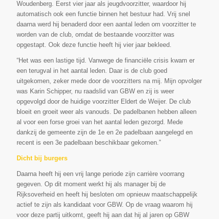
Woudenberg. Eerst vier jaar als jeugdvoorzitter, waardoor hij
automatisch ook een functie binnen het bestuur had. Vrij snel
daarna werd hij benaderd door een aantal leden om voorzitter te
worden van de club, omdat de bestaande voorzitter was
opgestapt. Ook deze functie heeft hij vier jaar bekleed.
“Het was een lastige tijd. Vanwege de financiële crisis kwam er
een terugval in het aantal leden. Daar is de club goed
uitgekomen, zeker mede door de voorzitters na mij. Mijn opvolger
was Karin Schipper, nu raadslid van GBW en zij is weer
opgevolgd door de huidige voorzitter Eldert de Weijer. De club
bloeit en groeit weer als vanouds. De padelbanen hebben alleen
al voor een forse groei van het aantal leden gezorgd. Mede
dankzij de gemeente zijn de 1e en 2e padelbaan aangelegd en
recent is een 3e padelbaan beschikbaar gekomen.”
Dicht bij burgers
Daarna heeft hij een vrij lange periode zijn carrière voorrang
gegeven. Op dit moment werkt hij als manager bij de
Rijksoverheid en heeft hij besloten om opnieuw maatschappelijk
actief te zijn als kandidaat voor GBW. Op de vraag waarom hij
voor deze partij uitkomt, geeft hij aan dat hij al jaren op GBW