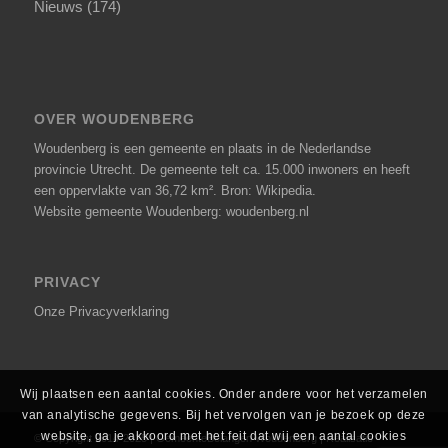
Nieuws
(174)
OVER WOUDENBERG
Woudenberg is een gemeente en plaats in de Nederlandse
provincie Utrecht. De gemeente telt ca. 15.000 inwoners en heeft
een oppervlakte van 36,72 km².
Bron: Wikipedia
.
Website gemeente Woudenberg: woudenberg.nl
PRIVACY
Onze
Privacyverklaring
Wij plaatsen een aantal cookies. Onder andere voor het verzamelen
van analytische gegevens. Bij het vervolgen van je bezoek op deze
website, ga je akkoord met het feit dat wij een aantal cookies
© Copyright 2014-2025 | GemeenteBelangen Woudenberg | Realisatie