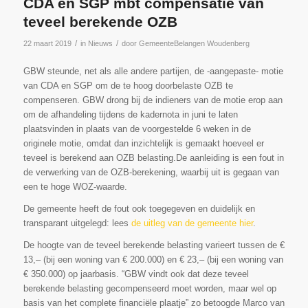
CDA en SGP mbt compensatie van
teveel berekende OZB
/
/
22 maart 2019
in
Nieuws
door
GemeenteBelangen Woudenberg
GBW steunde, net als alle andere partijen, de -aangepaste- motie
van CDA en SGP om de te hoog doorbelaste OZB te
compenseren. GBW drong bij de indieners van de motie erop aan
om de afhandeling tijdens de kadernota in juni te laten
plaatsvinden in plaats van de voorgestelde 6 weken in de
originele motie, omdat dan inzichtelijk is gemaakt hoeveel er
teveel is berekend aan OZB belasting.De aanleiding is een fout in
de verwerking van de OZB-berekening, waarbij uit is gegaan van
een te hoge WOZ-waarde.
De gemeente heeft de fout ook toegegeven en duidelijk en
transparant uitgelegd: lees
de uitleg van de gemeente hier
.
De hoogte van de teveel berekende belasting varieert tussen de €
13,– (bij een woning van € 200.000) en € 23,– (bij een woning van
€ 350.000) op jaarbasis. “GBW vindt ook dat deze teveel
berekende belasting gecompenseerd moet worden, maar wel op
basis van het complete financiële plaatje” zo betoogde Marco van