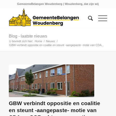
GemeenteBelangen Woudenberg | Woudenberg, dat zijn wij
Blog - laatste nieuws
U bevindt zich hier:
Home
/
Nieuws
/
GBW verbindt oppositie en coalitie en steunt -aangepaste- motie van CDA...
GBW verbindt oppositie en coalitie
en steunt -aangepaste- motie van