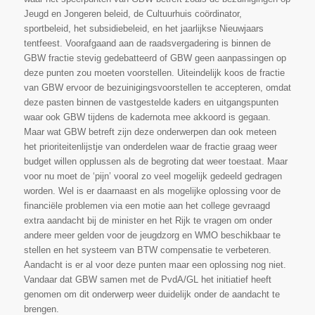
Jeugd en Jongeren beleid, de Cultuurhuis coördinator,
sportbeleid, het subsidiebeleid, en het jaarlijkse Nieuwjaars
tentfeest. Voorafgaand aan de raadsvergadering is binnen de
GBW fractie stevig gedebatteerd of GBW geen aanpassingen op
deze punten zou moeten voorstellen. Uiteindelijk koos de fractie
van GBW ervoor de bezuinigingsvoorstellen te accepteren, omdat
deze pasten binnen de vastgestelde kaders en uitgangspunten
waar ook GBW tijdens de kadernota mee akkoord is gegaan.
Maar wat GBW betreft zijn deze onderwerpen dan ook meteen
het prioriteitenlijstje van onderdelen waar de fractie graag weer
budget willen opplussen als de begroting dat weer toestaat. Maar
voor nu moet de ‘pijn’ vooral zo veel mogelijk gedeeld gedragen
worden. Wel is er daarnaast en als mogelijke oplossing voor de
financiële problemen via een motie aan het college gevraagd
extra aandacht bij de minister en het Rijk te vragen om onder
andere meer gelden voor de jeugdzorg en WMO beschikbaar te
stellen en het systeem van BTW compensatie te verbeteren.
Aandacht is er al voor deze punten maar een oplossing nog niet.
Vandaar dat GBW samen met de PvdA/GL het initiatief heeft
genomen om dit onderwerp weer duidelijk onder de aandacht te
brengen.