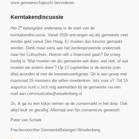
onze gemeenschapszin bevorderen.
Kerntakendiscussie
e
Het 2
belangrijke onderwerp is de start van de
kerntakendiscussie. Vanaf 2026 ontvangen wij als gemeente veel
minder geld vanuit Den Haag. Er moeten dus keuzes gemaakt
worden. Denk maar eens aan het eerdergenoemde onderzoek
naar het Cultuurhuis. Hoever wilt u financieel gaan? De vraag
hierbij is “Wat moeten we als gemeente wél doen, wat niet, of wat
moeten we anders doen”? Op 17 september is de eerste (van
drie) avonden al met de inwonerswerkgroep. Dit is een groep met
maximaal 25 inwoners die willen meedenken. Iets voor u? Tot 15
augustus kunt u zich nog aanmelden bij de gemeente via een
mail aan communicatie@woudenberg.nl
Zo, ik ga nu een kijkje nemen op de zomermarkt in het dorp. Ook
altijd leuk en gezellig. Allemaal een fijn zomerreces gewenst!
Peter van Schaik
Fractievoorzitter GemeenteBelangen Woudenberg.