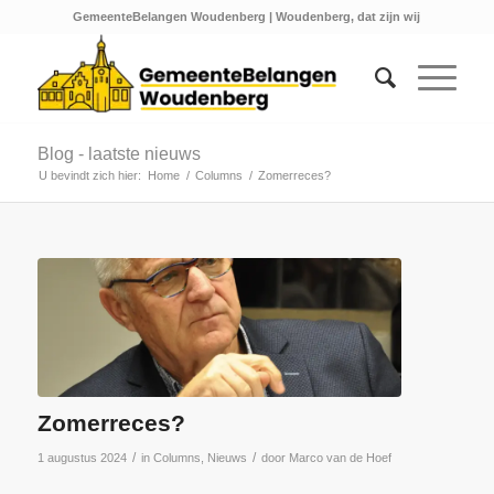
GemeenteBelangen Woudenberg | Woudenberg, dat zijn wij
Blog - laatste nieuws
U bevindt zich hier:
Home
/
Columns
/
Zomerreces?
Zomerreces?
/
/
1 augustus 2024
in
Columns
,
Nieuws
door
Marco van de Hoef