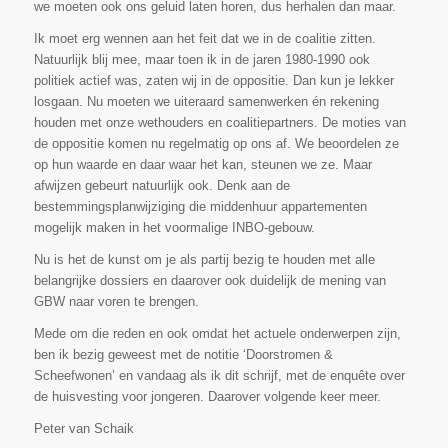
we moeten ook ons geluid laten horen, dus herhalen dan maar.
Ik moet erg wennen aan het feit dat we in de coalitie zitten.
Natuurlijk blij mee, maar toen ik in de jaren 1980-1990 ook
politiek actief was, zaten wij in de oppositie. Dan kun je lekker
losgaan. Nu moeten we uiteraard samenwerken én rekening
houden met onze wethouders en coalitiepartners. De moties van
de oppositie komen nu regelmatig op ons af. We beoordelen ze
op hun waarde en daar waar het kan, steunen we ze. Maar
afwijzen gebeurt natuurlijk ook. Denk aan de
bestemmingsplanwijziging die middenhuur appartementen
mogelijk maken in het voormalige INBO-gebouw.
Nu is het de kunst om je als partij bezig te houden met alle
belangrijke dossiers en daarover ook duidelijk de mening van
GBW naar voren te brengen.
Mede om die reden en ook omdat het actuele onderwerpen zijn,
ben ik bezig geweest met de notitie ‘Doorstromen &
Scheefwonen’ en vandaag als ik dit schrijf, met de enquête over
de huisvesting voor jongeren. Daarover volgende keer meer.
Peter van Schaik