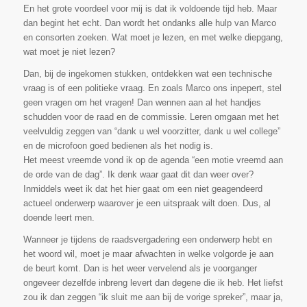
En het grote voordeel voor mij is dat ik voldoende tijd heb. Maar
dan begint het echt. Dan wordt het ondanks alle hulp van Marco
en consorten zoeken. Wat moet je lezen, en met welke diepgang,
wat moet je niet lezen?
Dan, bij de ingekomen stukken, ontdekken wat een technische
vraag is of een politieke vraag. En zoals Marco ons inpepert, stel
geen vragen om het vragen! Dan wennen aan al het handjes
schudden voor de raad en de commissie. Leren omgaan met het
veelvuldig zeggen van “dank u wel voorzitter, dank u wel college”
en de microfoon goed bedienen als het nodig is.
Het meest vreemde vond ik op de agenda “een motie vreemd aan
de orde van de dag”. Ik denk waar gaat dit dan weer over?
Inmiddels weet ik dat het hier gaat om een niet geagendeerd
actueel onderwerp waarover je een uitspraak wilt doen. Dus, al
doende leert men.
Wanneer je tijdens de raadsvergadering een onderwerp hebt en
het woord wil, moet je maar afwachten in welke volgorde je aan
de beurt komt. Dan is het weer vervelend als je voorganger
ongeveer dezelfde inbreng levert dan degene die ik heb. Het liefst
zou ik dan zeggen “ik sluit me aan bij de vorige spreker”, maar ja,