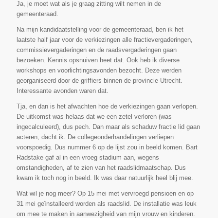
Ja, je moet wat als je graag zitting wilt nemen in de
gemeenteraad.
Na mijn kandidaatstelling voor de gemeenteraad, ben ik het
laatste half jaar voor de verkiezingen alle fractievergaderingen,
commissievergaderingen en de raadsvergaderingen gaan
bezoeken. Kennis opsnuiven heet dat. Ook heb ik diverse
workshops en voorlichtingsavonden bezocht. Deze werden
georganiseerd door de griffiers binnen de provincie Utrecht.
Interessante avonden waren dat.
Tja, en dan is het afwachten hoe de verkiezingen gaan verlopen.
De uitkomst was helaas dat we een zetel verloren (was
ingecalculeerd), dus pech. Dan maar als schaduw fractie lid gaan
acteren, dacht ik. De collegeonderhandelingen verliepen
voorspoedig. Dus nummer 6 op de lijst zou in beeld komen. Bart
Radstake gaf al in een vroeg stadium aan, wegens
omstandigheden, af te zien van het raadslidmaatschap. Dus
kwam ik toch nog in beeld. Ik was daar natuurlijk heel blij mee.
Wat wil je nog meer? Op 15 mei met vervroegd pensioen en op
31 mei geïnstalleerd worden als raadslid. De installatie was leuk
om mee te maken in aanwezigheid van mijn vrouw en kinderen.