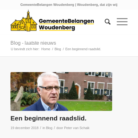
GemeenteBelangen Woudenberg | Woudenberg, dat zijn wij
Blog - laatste nieuws
U bevindt zich hier:
Home
/
Blog
/
Een beginnend raadslid.
Een beginnend raadslid.
/
/
19 december 2018
in
Blog
door
Peter van Schaik